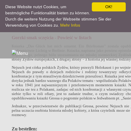
Diese Website nutzt Cookies, um
OK!
bestmögliche Funktionalität bieten zu können.
Rezension
Durch die weitere Nutzung der Webseite stimmen Sie der
Verwendung von Cookies zu.
Mehr Infos
Gorzki smak sczęścia - Powieść w listach
Ksiazka „Das Glück hat mich umarmt. Ein Briefroman” zostala opu
wydawnictwie Lichtig w Berlinie. Ksiazka, napisana jako powiesc episto
stopniowego, pelnego bólu utozsamiania sie mlodej niemieckiej Zydówk
strony Zydów europejskich, z drugiej strony – z historia jej wlasnej rodziny
Nejusch jest córka polskich Zydów, którzy przezyli Holokaust i po woj
Nejusch do prawdy o dziejach rodziców i rodziny towarzyszy odkryci
konfrontacje z tym straszliwym dziedzictwem przeszlosci. Ksiazka jest w
dotyka jednak bardzo waznego dla Polaków tematu - wspóludzialu Polak
w roku 1941 jest najwazniejszym i przelomowym momentem ksiazki. Nej
rozlicza sie tez z Polakami, zadajac od nich konfrontacji z wlasnymi czyn
siebie tylko w roli ofiary, jest to zadanie trudne, o czym swiadczy c
opublikowaniu ksiazki Grossa o pogromie polskim w Jedwabnem pt. „Sasie
Jednakze, w przeciwienstwie do publikacji Grossa, powiesc Nejusch nie j
pelna uczucia osobista historia mlodej kobiety, z która czytelnik moze sie
rozmowy.
Zu bestellen: