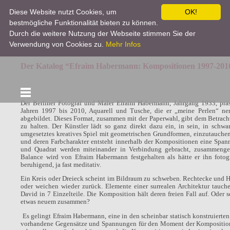
Diese Website nutzt Cookies, um
OK!
bestmögliche Funktionalität bieten zu können.
Efraim Habermann
Durch die weitere Nutzung der Webseite stimmen Sie der
Verwendung von Cookies zu.
Mehr Infos
Der Katalog “Efraim Habermann: Kompositionen 1997-201
Der Berliner Fotograf und Maler Efraim Habermann, Jahrgang 1933, prä
Jahren 1997 bis 2010, Aquarell und Tusche, die er „meine Perlen“ nen
abgebildet. Dieses Format, zusammen mit der Paperwahl, gibt dem Betrach
zu halten. Der Künstler lädt so ganz direkt dazu ein, in sein, in sch
umgesetztes kreatives Spiel mit geometrischen Grundformen, einzutauch
und deren Farbcharakter entsteht innerhalb der Kompositionen eine Span
und Quadrat werden miteinander in Verbindung gebracht, zusammengeh
Balance wird von Efraim Habermann festgehalten als hätte er ihn fotog
beruhigend, ja fast meditativ.
Ein Kreis oder Dreieck scheint im Bildraum zu schweben. Rechtecke und Hal
oder weichen wieder zurück. Elemente einer surrealen Architektur tauch
David in 7 Einzelteile. Die Komposition hält deren freien Fall auf. Oder 
etwas neuem zusammen?
Es gelingt Efraim Habermann, eine in den scheinbar statisch konstruiert
vorhandene Gegensätze und Spannungen für den Moment der Komposition ma