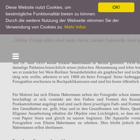
Diese Website nutzt Cookies, um
OK!
bestmögliche Funktionalität bieten zu können.
Efraim Habermann
Durch die weitere Nutzung der Webseite stimmen Sie der
Verwendung von Cookies zu.
Mehr Infos
„Meine Fotografien sind mein Werk, meine Aquarelle sind 
Am 19. Juni 1933 wurde Efraim Habermann in Berlin geboren. 1939 emig
damalige Palästina hinsichtlich seiner jüdischen Abstammung und lebte bis
wo er zunächst bei West-Berliner Senatsbehörden als graphischer und techni
tätig sein wollte, arbeitete er seit 1968 als freier Fotograf. Seine Auftra
Fotografien erschienen in Buchpublikationen und sind bis heute öffentlich 
Für Malerei hat sich Efraim Habermann neben der Fotografie schon immer d
beschäftigt er sich verstärkt mit den Farben und Formen des Konstr
Postkartenformat angelegt und sind nach ihren jeweiligen Farb- und Formen
den Grundfarben rot, gelb, blau und in den Grundformen wie Kreis, Qua
filigrane Ausarbeitung erhalten die Objekte eine Leichtigkeit, so dass s
vom Papier lösen und gleich zu tanzen beginnen. Die Aquarelle vers
Fotografien von Efraim Habermann zu erheben. Dies bleibt jedoch de
Habermanns selbst überlassen.